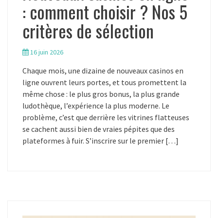
: comment choisir ? Nos 5
critères de sélection
16 juin 2026
Chaque mois, une dizaine de nouveaux casinos en
ligne ouvrent leurs portes, et tous promettent la
même chose : le plus gros bonus, la plus grande
ludothèque, l’expérience la plus moderne. Le
problème, c’est que derrière les vitrines flatteuses
se cachent aussi bien de vraies pépites que des
plateformes à fuir. S’inscrire sur le premier […]