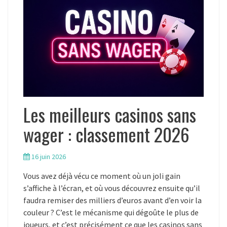
Les meilleurs casinos sans
wager : classement 2026
16 juin 2026
Vous avez déjà vécu ce moment où un joli gain
s’affiche à l’écran, et où vous découvrez ensuite qu’il
faudra remiser des milliers d’euros avant d’en voir la
couleur ? C’est le mécanisme qui dégoûte le plus de
joueurs, et c’est précisément ce que les casinos sans