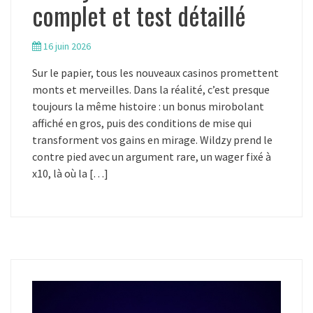
complet et test détaillé
16 juin 2026
Sur le papier, tous les nouveaux casinos promettent
monts et merveilles. Dans la réalité, c’est presque
toujours la même histoire : un bonus mirobolant
affiché en gros, puis des conditions de mise qui
transforment vos gains en mirage. Wildzy prend le
contre pied avec un argument rare, un wager fixé à
x10, là où la […]