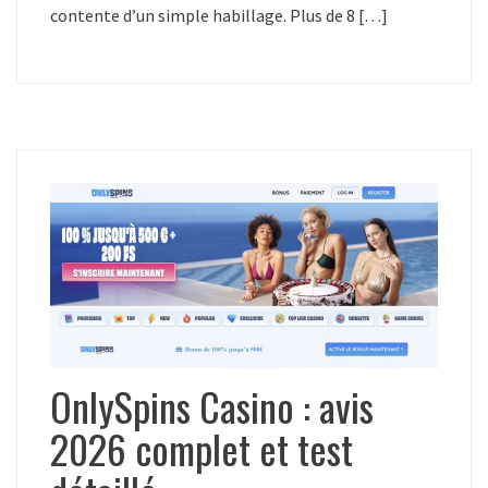
contente d’un simple habillage. Plus de 8 […]
OnlySpins Casino : avis
2026 complet et test