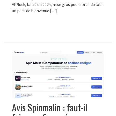
VIPluck, lancé en 2025, mise gros pour sortir du lot :
un pack de bienvenue […]
Avis Spinmalin : faut-il