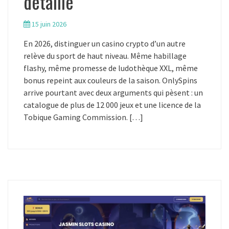
détaillé
15 juin 2026
En 2026, distinguer un casino crypto d’un autre
relève du sport de haut niveau. Même habillage
flashy, même promesse de ludothèque XXL, même
bonus repeint aux couleurs de la saison. OnlySpins
arrive pourtant avec deux arguments qui pèsent : un
catalogue de plus de 12 000 jeux et une licence de la
Tobique Gaming Commission. […]