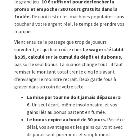
le grand jeu :
10 € suffisent pour déclencher la
promo et empocher 300 tours gratuits dans la
foulée.
De quoi tester les machines populaires sans
toucher à votre argent réel, le temps de prendre vos
marques.
Vient ensuite le passage que trop de joueurs
survolent, et qui leur coûte cher.
Le wager s’établit
à x35, calculé sur le cumul du dépôt et du bonus
,
pas sur le seul bonus. La nuance change tout : il faut
remiser le montant total trente cinq fois avant
d’envisager le moindre retrait. Deux garde fous à
graver dans un coin de votre tête :
La mise par tour ne doit jamais dépasser 5
€.
Un seul écart, même involontaire, et vos
gains liés au bonus partent en fumée.
Le bonus expire au bout de 30 jours.
Passé ce
délai, vos avantages et les gains qui vont avec
disparaissent purement et simplement.