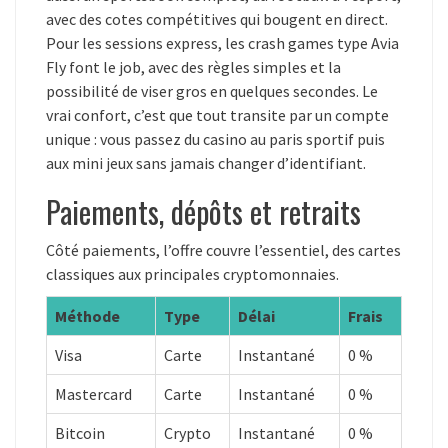
avec des cotes compétitives qui bougent en direct.
Pour les sessions express, les crash games type Avia
Fly font le job, avec des règles simples et la
possibilité de viser gros en quelques secondes. Le
vrai confort, c’est que tout transite par un compte
unique : vous passez du casino au paris sportif puis
aux mini jeux sans jamais changer d’identifiant.
Paiements, dépôts et retraits
Côté paiements, l’offre couvre l’essentiel, des cartes
classiques aux principales cryptomonnaies.
Méthode
Type
Délai
Frais
Visa
Carte
Instantané
0 %
Mastercard
Carte
Instantané
0 %
Bitcoin
Crypto
Instantané
0 %