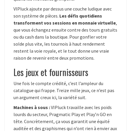
VIPluck ajoute par dessus une couche ludique avec
son système de pièces.
Les défis quotidiens
transforment vos sessions en monnaie virtuelle
,
que vous échangez ensuite contre des tours gratuits
ou du cash dans la boutique. Pour gonfler votre
solde plus vite, les tournois à haut rendement
restent la voie royale, et le tout donne une vraie
raison de revenir entre deux promotions.
Les jeux et fournisseurs
Une fois le compte crédité, c’est l’ampleur du
catalogue qui frappe. Treize mille jeux, ce n’est pas
un argument creux ici, la variété suit.
Machines à sous :
VIPluck travaille avec les poids
lourds du secteur, Pragmatic Play et Play’n GO en
tête. Concrètement, ça vous garantit une équité
auditée et des graphismes qui n’ont rien à envier aux