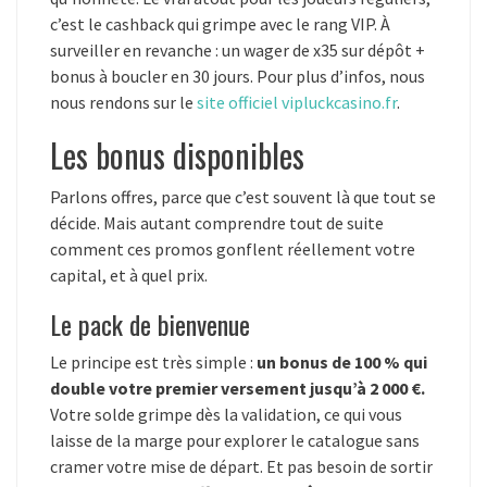
c’est le cashback qui grimpe avec le rang VIP. À
surveiller en revanche : un wager de x35 sur dépôt +
bonus à boucler en 30 jours. Pour plus d’infos, nous
nous rendons sur le
site officiel vipluckcasino.fr
.
Les bonus disponibles
Parlons offres, parce que c’est souvent là que tout se
décide. Mais autant comprendre tout de suite
comment ces promos gonflent réellement votre
capital, et à quel prix.
Le pack de bienvenue
Le principe est très simple :
un bonus de 100 % qui
double votre premier versement jusqu’à 2 000 €.
Votre solde grimpe dès la validation, ce qui vous
laisse de la marge pour explorer le catalogue sans
cramer votre mise de départ. Et pas besoin de sortir